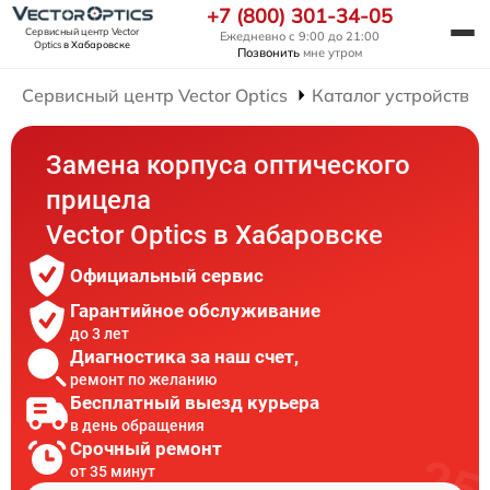
+7 (800) 301-34-05
Сервисный центр Vector
Ежедневно с 9:00 до 21:00
Optics
в Хабаровске
Позвонить
мне утром
Сервисный центр Vector Optics
Каталог устройств
Замена корпуса оптического
прицела
Vector Optics в Хабаровске
Официальный сервис
Гарантийное обслуживание
до 3 лет
Диагностика за наш счет,
ремонт по желанию
Бесплатный выезд курьера
в день обращения
Срочный ремонт
от 35 минут