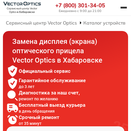
+7 (800) 301-34-05
Сервисный центр Vector
Ежедневно с 9:00 до 21:00
Optics
в Хабаровске
Сервисный центр Vector Optics
Каталог устройств
Замена дисплея (экрана)
оптического прицела
Vector Optics в Хабаровске
Официальный сервис
Гарантийное обслуживание
до 3 лет
Диагностика за наш счет,
ремонт по желанию
Бесплатный выезд курьера
в день обращения
Срочный ремонт
от 35 минут