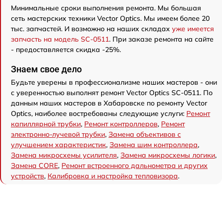
Минимальные сроки выполнения ремонта. Мы большая
сеть мастерских техники Vector Optics. Мы имеем более 20
тыс. запчастей. И возможно на наших складах
уже имеется
запчасть на модель SC-0511
. При заказе ремонта на сайте
- предоставляется скидка -25%.
Знаем свое дело
Будьте уверены в профессионализме наших мастеров - они
с уверенностью выполнят ремонт Vector Optics SC-0511. По
данным наших мастеров в Хабаровске по ремонту Vector
Optics, наиболее востребованы следующие услуги:
Ремонт
капиллярной трубки
,
Ремонт контроллеров
,
Ремонт
электронно-лучевой трубки
,
Замена объективов с
улучшением характеристик
,
Замена шим контроллера
,
Замена микросхемы усилителя
,
Замена микросхемы логики
,
Замена CORE
,
Ремонт встроенного дальнометра и других
устройств
,
Калибровка и настройка тепловизора
.