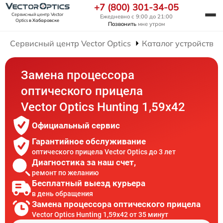
+7 (800) 301-34-05
Сервисный центр Vector
Ежедневно с 9:00 до 21:00
Optics
в Хабаровске
Позвонить
мне утром
Сервисный центр Vector Optics
Каталог устройств
Замена процессора
оптического прицела
Vector Optics Hunting 1,59x42
Официальный сервис
Гарантийное обслуживание
оптического прицела Vector Optics до 3 лет
Диагностика за наш счет,
ремонт по желанию
Бесплатный выезд курьера
в день обращения
Замена процессора оптического прицела
Vector Optics Hunting 1,59x42 от 35 минут